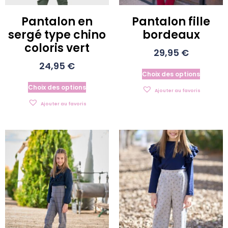
Pantalon en
Pantalon fille
sergé type chino
bordeaux
coloris vert
29,95
€
24,95
€
Choix des options
Choix des options
Ajouter au favoris
Ajouter au favoris