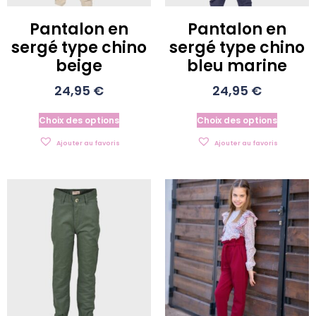
Pantalon en
Pantalon en
sergé type chino
sergé type chino
beige
bleu marine
24,95
€
24,95
€
Choix des options
Choix des options
Ajouter au favoris
Ajouter au favoris