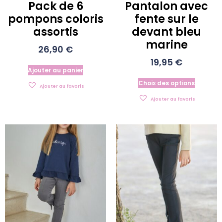
Pack de 6
Pantalon avec
pompons coloris
fente sur le
assortis
devant bleu
marine
26,90
€
19,95
€
Ajouter au panier
Choix des options
Ajouter au favoris
Ajouter au favoris