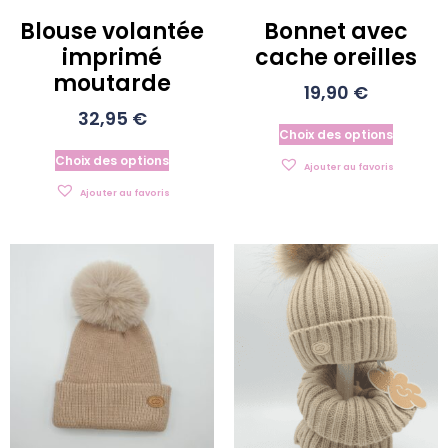
Blouse volantée
Bonnet avec
imprimé
cache oreilles
moutarde
19,90
€
32,95
€
Choix des options
Choix des options
Ajouter au favoris
Ajouter au favoris