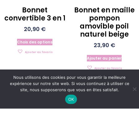
Bonnet
Bonnet en maille
convertible 3 en 1
pompon
amovible poil
20,90
€
naturel beige
Choix des options
23,90
€
Ajouter au favoris
Ajouter au panier
Ajouter au favoris
Nous utilisons des cookies pour vous garantir la meilleure
expérience sur notre site web. Si vous continuez à utiliser ce
site, nous supposerons que vous en êtes satisfait.
OK